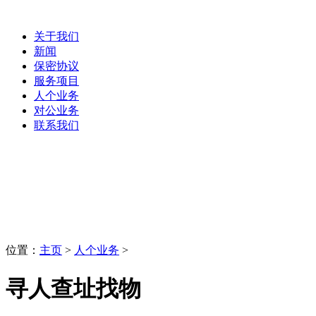
关于我们
新闻
保密协议
服务项目
人个业务
对公业务
联系我们
人个业务
LaoBing
位置：
主页
>
人个业务
>
寻人查址找物