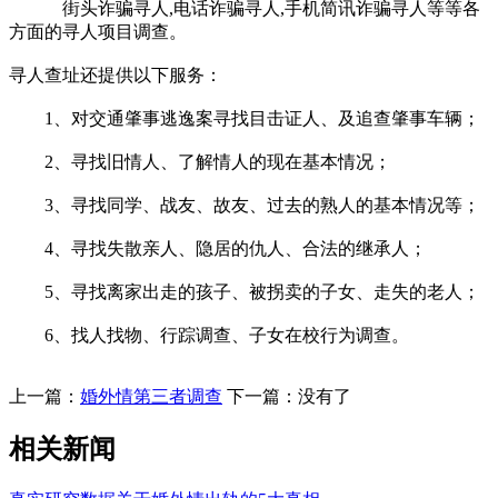
街头诈骗寻人,电话诈骗寻人,手机简讯诈骗寻人等等各
方面的寻人项目调查。
寻人查址还提供以下服务：
1、对交通肇事逃逸案寻找目击证人、及追查肇事车辆；
2、寻找旧情人、了解情人的现在基本情况；
3、寻找同学、战友、故友、过去的熟人的基本情况等；
4、寻找失散亲人、隐居的仇人、合法的继承人；
5、寻找离家出走的孩子、被拐卖的子女、走失的老人；
6、找人找物、行踪调查、子女在校行为调查。
上一篇：
婚外情第三者调查
下一篇：没有了
相关新闻